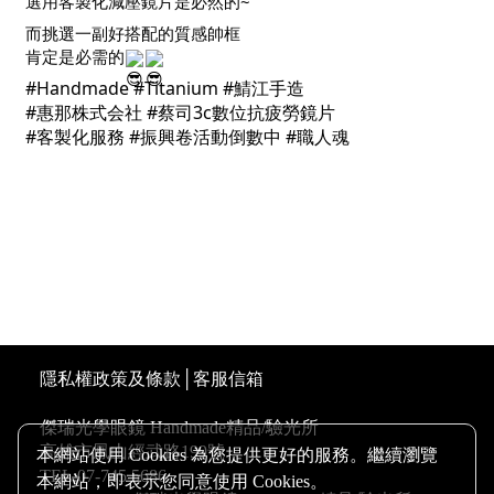
選用客製化減壓鏡片是必然的~
而挑選一副好搭配的質感帥框
肯定是必需的
#Handmade
#Titanium
#鯖江手造
#惠那株式会社
#蔡司3c數位抗疲勞鏡片
#客製化服務
#振興卷活動倒數中
#職人魂
高雄配鏡優惠,傑瑞光學眼鏡專營日本手工眼鏡是高雄精
品眼鏡配眼鏡推薦,鳳山眼鏡行最專業日本手工眼鏡推薦,
我們位於鳳山區經武路199號 專業驗光所, 保證讓您滿意
的 高雄配眼鏡店家
隱私權政策及條款
│
客服信箱
傑瑞光學眼鏡 Handmade精品/驗光所
高雄市鳳山經武路199號
本網站使用 Cookies 為您提供更好的服務。繼續瀏覽
TEL:07-745 5686
本網站，即表示您同意使用 Cookies。