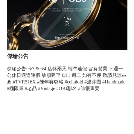
傑瑞公告
傑瑞公告: 6/3 & 6/4 店休兩天 端午連假 皆有營業 下週一
公休日適逢連假 故順延至 6/11 週二 如有不便 敬請見諒🙏
🙏 #TVR516X #陳年賽璐珞 #celluloid #溫莎圈 #Handmade
#極限量 #老品 #Vintage #OBJ聯名 #帥很重要
高雄配鏡優惠,傑瑞光學眼鏡專營日本手工眼鏡是高雄精
品眼鏡配眼鏡推薦,鳳山眼鏡行最專業日本手工眼鏡推薦,
我們位於鳳山區經武路199號 專業驗光所, 保證讓您滿意
的 高雄配眼鏡店家