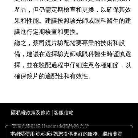
產品，但仍需定期檢查和更換，以確保其效
果和性能。建議按照驗光師或眼科醫生的建
議進行定期檢查和更換。
總之，蔡司鏡片驗配需要專業的技術和設
備，建議在選擇驗光師或眼科醫生時謹慎選
擇，並在驗配過程中仔細注意各種細節，以
確保鏡片的適配性和有效性。
隱私權政策及條款
│
客服信箱
傑瑞光學眼鏡 Handmade精品/驗光所
高雄市鳳山經武路199號
本網站使用 Cookies 為您提供更好的服務。繼續瀏覽