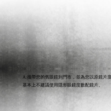
‧您所在的位置: 傑瑞光學眼鏡 Handmade精品/驗光所 >
Q:我可以使用
A:攜帶您的舊眼鏡到門市，並為您以原鏡片
基本上不建議使用隱形眼鏡度數配鏡片。