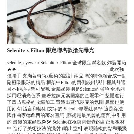
Selenite x Filton 限定聯名款搶先曝光
selenite_eyewear Selenite x Filton 全球限定聯名款 炸裂開箱
🔥🔥 ——————————————————— 此次強
強聯手 充滿著時尚x藝術的設計 兩品牌的特色融合成一副
副極吸眼球的精品 框架中Filton的兩側鉸鏈設計 極其舒適
且不挑頭型皆可配戴 金屬塗裝則是Selenite的強項 全系列
採用啞消光色系 畫著拉鍊元素圖案的金屬零件 整體進行
了凹凸規格的收縮加工 營造出蒸汽朋克的氛圍 鼻墊也使
用刻有[謊言和藝術]文字的 Selenite專屬鈦鼻墊 這是從法
國作曲家德彪西的著名臺詞 [藝術是最美麗的謊言]中引用
的 最後的重頭戲💯💯 Selenite在框架內鑲嵌的高密度板材
中 進行了美術技法的濺射 (噴出塗料 表現隨機的點和飛濺