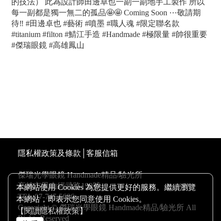
的技法） 此為設計師田邊卓也一副一副地手工製作 所以
每一副都是獨一無二的孤品🤩🤩 Coming Soon ⋯敬請期
待‼️ #田邊卓也 #藝術 #噴墨 #職人魂 #限定聯名款
#titanium #filton #鯖江手造 #Handmade #極限量 #帥很重要
#傑瑞眼鏡 #高雄鳳山
高雄配鏡優惠,傑瑞光學眼鏡專營日本手工眼鏡是高雄精
品眼鏡配眼鏡推薦,鳳山眼鏡行最專業日本手工眼鏡推薦,
我們位於鳳山區經武路199號 專業驗光所, 保證讓您滿意
的 高雄配眼鏡店家
隱私權政策及條款
│
客服信箱
傑瑞光學眼鏡 Handmade精品/驗光所
高雄市鳳山經武路199號
本網站使用 Cookies 為您提供更好的服務。繼續瀏覽
TEL:07-745 5686
本網站，即表示您同意使用 Cookies。
Copyright © 傑瑞光學眼鏡 Handmade精品/驗光所 All
【閱讀隱私權政策】
Rights Reserved