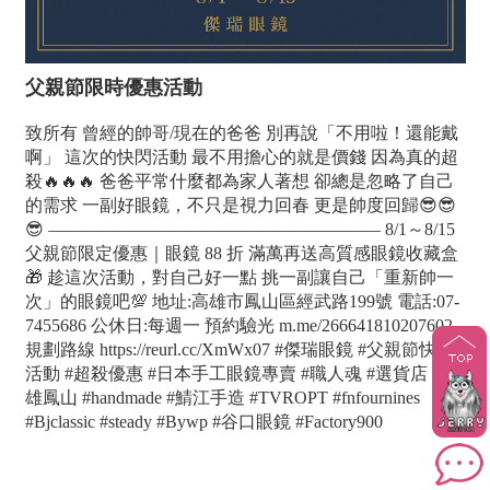
父親節限時優惠活動
致所有 曾經的帥哥/現在的爸爸 別再說「不用啦！還能戴
啊」 這次的快閃活動 最不用擔心的就是價錢 因為真的超
殺🔥🔥🔥 爸爸平常什麼都為家人著想 卻總是忽略了自己
的需求 一副好眼鏡，不只是視力回春 更是帥度回歸😎😎
😎 ——————————————————— 8/1～8/15
父親節限定優惠｜眼鏡 88 折 滿萬再送高質感眼鏡收藏盒
🎁 趁這次活動，對自己好一點 挑一副讓自己「重新帥一
次」的眼鏡吧💯 地址:高雄市鳳山區經武路199號 電話:07-
7455686 公休日:每週一 預約驗光 m.me/266641810207602
規劃路線 https://reurl.cc/XmWx07 #傑瑞眼鏡 #父親節快閃
活動 #超殺優惠 #日本手工眼鏡專賣 #職人魂 #選貨店 #高
雄鳳山 #handmade #鯖江手造 #TVROPT #fnfournines
#Bjclassic #steady #Bywp #谷口眼鏡 #Factory900
高雄配鏡優惠,傑瑞光學眼鏡專營日本手工眼鏡是高雄精
品眼鏡配眼鏡推薦,鳳山眼鏡行最專業日本手工眼鏡推薦,