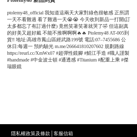
ptolemy48_official 我知道這兩天大家對綠色很敏感 正所謂
一天不看難過 看了難過一天😭😭 今天收到新品一打開(訂
太多都忘了有訂過什麼) 竟然笑著笑著就哭了🤣 但這副真
的好美又超好戴 不能不推啊啊啊🔥🔥 Ptolemy48 AT-005到
貨‼️ 地址:高雄市鳳山區經武路199號 電話:07–7455686 公
休日:每週一 預約驗光 m.me/266641810207602 規劃路線
https://reurl.cc/XmWx07 #超彈性鏡腳 #鯖江手造 #職人謹製
#handmade #中金波士頓 #通透感 #Titanium #配重上乘 #傑
瑞眼鏡
高雄配鏡優惠,傑瑞光學眼鏡專營日本手工眼鏡是高雄精
品眼鏡配眼鏡推薦,鳳山眼鏡行最專業日本手工眼鏡推薦,
我們位於鳳山區經武路199號 專業驗光所, 保證讓您滿意
的 高雄配眼鏡店家
隱私權政策及條款
│
客服信箱