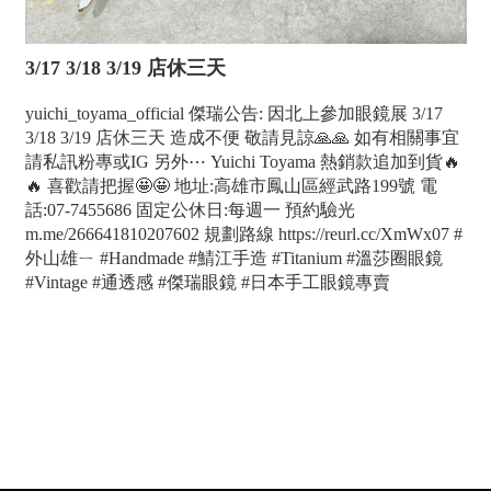
3/17 3/18 3/19 店休三天
yuichi_toyama_official 傑瑞公告: 因北上參加眼鏡展 3/17
3/18 3/19 店休三天 造成不便 敬請見諒🙏🙏 如有相關事宜
請私訊粉專或IG 另外⋯ Yuichi Toyama 熱銷款追加到貨🔥
🔥 喜歡請把握🤩🤩 地址:高雄市鳳山區經武路199號 電
話:07-7455686 固定公休日:每週一 預約驗光
m.me/266641810207602 規劃路線 https://reurl.cc/XmWx07 #
外山雄ㄧ #Handmade #鯖江手造 #Titanium #溫莎圈眼鏡
#Vintage #通透感 #傑瑞眼鏡 #日本手工眼鏡專賣
高雄配鏡優惠,傑瑞光學眼鏡專營日本手工眼鏡是高雄精
品眼鏡配眼鏡推薦,鳳山眼鏡行最專業日本手工眼鏡推薦,
我們位於鳳山區經武路199號 專業驗光所, 保證讓您滿意
的 高雄配眼鏡店家